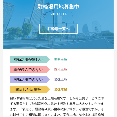
駐輪場用地募集中
SITE OFFER
駐輪場一覧へ
有効活用が難しい
変形土地
車が侵入できない
狭小土地
有効活用できない
遊休土地
閉店した店舗等
遊休店舗
自転車駐輪場は安心安全な土地活用です。しかも公共サービスに準
ずる事業として地域活性化に果たす役割も非常に大きいものと考え
ます。「駅近く、通勤客や買い物客の多い場所」が最適ですが、そ
れ以外でもご相談に応じます。また、変形土地、狭小土地は駐輪場